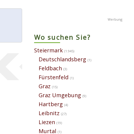
Wo suchen Sie?
Steiermark
(1.945)
Deutschlandsberg
(1)
Feldbach
(3)
Fürstenfeld
(1)
Graz
(15)
Graz Umgebung
(9)
Hartberg
(4)
Leibnitz
(27)
Liezen
(19)
Murtal
(1)