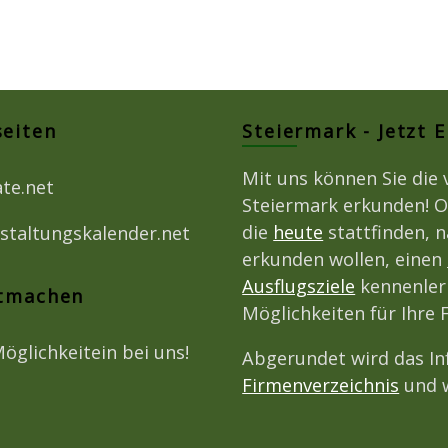
seiten
Steiermark - Jetzt 
Mit uns können Sie die 
ate.net
Steiermark erkunden! O
die
heute
stattfinden, 
staltungskalender.net
erkunden wollen, einen
Ausflugsziele
kennenlern
itmachen
Möglichkeiten für Ihre
Möglichkeitein bei uns!
Abgerundet wird das I
Firmenverzeichnis
und w