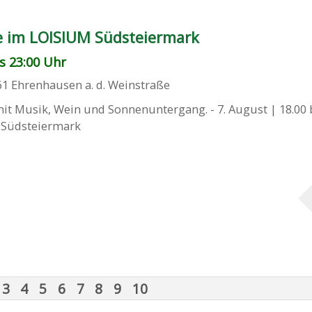
 im LOISIUM Südsteiermark
is 23:00 Uhr
61
Ehrenhausen a. d. Weinstraße
Musik, Wein und Sonnenuntergang. - 7. August | 18.00 b
UM Südsteiermark
3
4
5
6
7
8
9
10