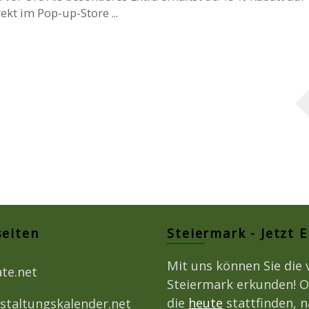
kt im Pop-up-Store ...
seiten
Steiermark - Jetzt 
Mit uns können Sie die 
ate.net
Steiermark erkunden! O
die
heute
stattfinden, 
staltungskalender.net