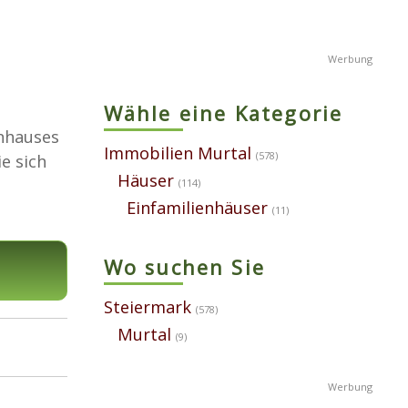
Wähle eine Kategorie
enhauses
Immobilien Murtal
(578)
e sich
Häuser
(114)
Einfamilienhäuser
(11)
Wo suchen Sie
Steiermark
(578)
Murtal
(9)