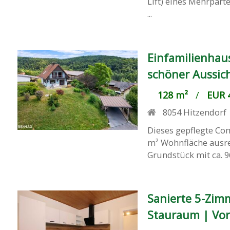
Lift) eines Mehrpar
...
Einfamilienhau
schöner Aussic
128 m²
/
EUR 4
8054
Hitzendorf
Dieses gepflegte Com
m² Wohnfläche ausrei
Grundstück mit ca. 9
Sanierte 5-Zim
Stauraum | Vor