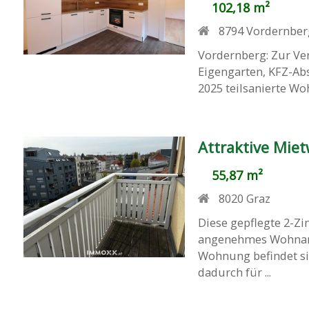
102,18 m²
8794
Vordernber
Vordernberg: Zur V
Eigengarten, KFZ-Abs
2025 teilsanierte Wo
Attraktive Mie
55,87 m²
8020
Graz
Diese gepflegte 2-Z
angenehmes Wohnamb
Wohnung befindet si
dadurch für ...