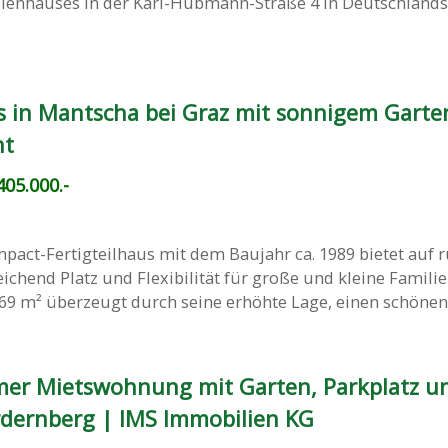
teienhauses in der Karl-Hubmann-Straße 4 in Deutschlands
s in Mantscha bei Graz mit sonnigem Garte
ht
05.000.-
pact-Fertigteilhaus mit dem Baujahr ca. 1989 bietet auf 
chend Platz und Flexibilität für große und kleine Familie
69 m² überzeugt durch seine erhöhte Lage, einen schönen, 
mer Mietswohnung mit Garten, Parkplatz un
dernberg | IMS Immobilien KG