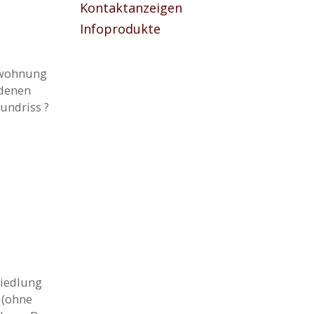
Kontaktanzeigen
Infoprodukte
mswohnung
ndenen
undriss ?
siedlung
 (ohne