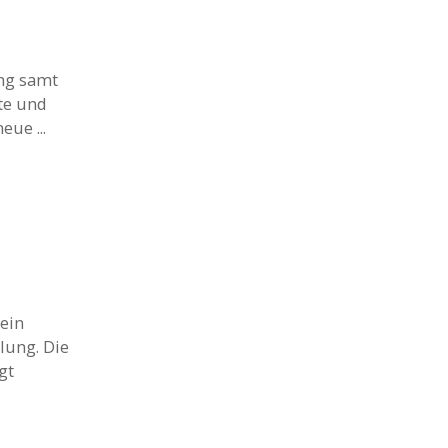
ng samt
ete und
ue ...
ein
lung. Die
gt