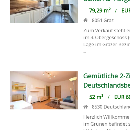
79,29 m²
/
EUR
8051
Graz
Zum Verkauf steht e
im 3. Obergeschoss 
Lage im Grazer Bezir
...
Gemütliche 2-Z
Deutschlandsbe
52 m²
/
EUR 69
8530
Deutschlan
Herzlich Willkommen
im Grünen befindet 