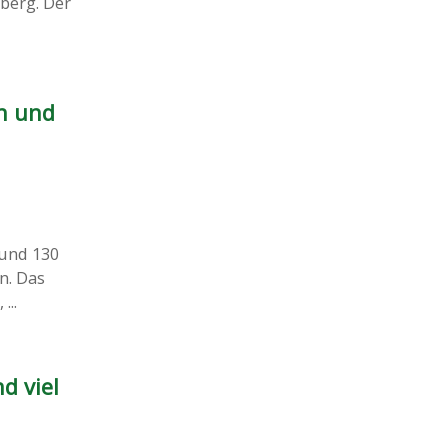
berg. Der
n und
rund 130
n. Das
...
d viel