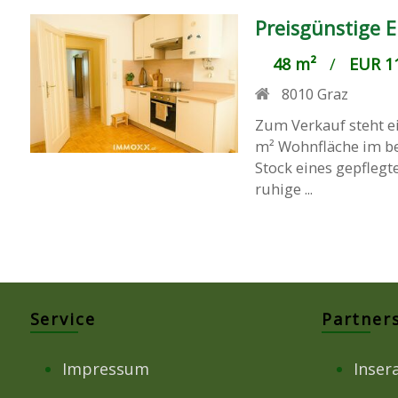
Preisgünstige 
48 m²
/
EUR 11
8010
Graz
Zum Verkauf steht e
m² Wohnfläche im be
Stock eines gepflegt
ruhige ...
Service
Partner
Impressum
Inser