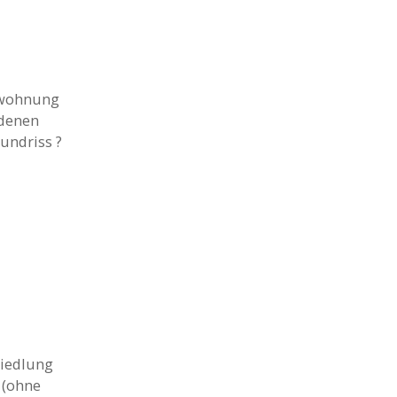
mswohnung
ndenen
undriss ?
siedlung
 (ohne