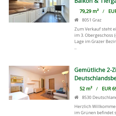
Balkon & Tiefg
79,29 m²
/
EUR
8051
Graz
Zum Verkauf steht e
im 3. Obergeschoss 
Lage im Grazer Bezir
...
Gemütliche 2-Z
Deutschlandsbe
52 m²
/
EUR 69
8530
Deutschlan
Herzlich Willkommen
im Grünen befindet 