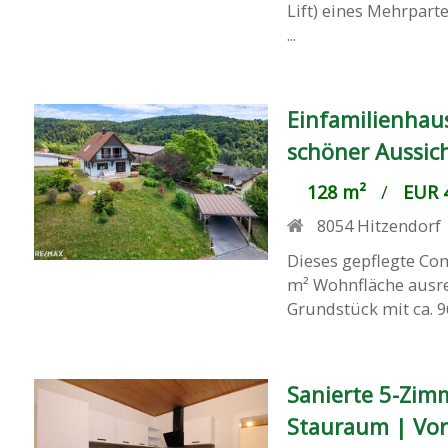
Lift) eines Mehrpar
...
Einfamilienhau
schöner Aussic
128 m²
/
EUR 4
8054
Hitzendorf
Dieses gepflegte Com
m² Wohnfläche ausrei
Grundstück mit ca. 9
Sanierte 5-Zim
Stauraum | Vor