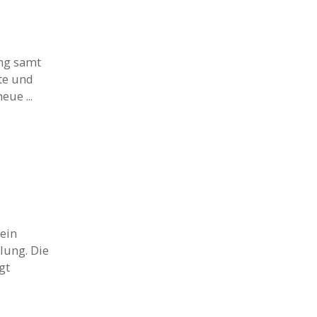
ng samt
ete und
ue ...
ein
lung. Die
gt