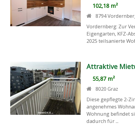
102,18 m²
8794
Vordernber
Vordernberg: Zur V
Eigengarten, KFZ-Abs
2025 teilsanierte Wo
Attraktive Mie
55,87 m²
8020
Graz
Diese gepflegte 2-Z
angenehmes Wohnamb
Wohnung befindet si
dadurch für ...