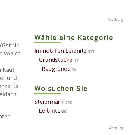
Wähle eine Kategorie
(Gst.Nr.
Immobilien Leibnitz
(578)
e von ca.
Grundstücke
(85)
Baugründe
m Kauf
(5)
ser und
nze. Es
Wo suchen Sie
eldach
Steiermark
(578)
Leibnitz
(28)
aten