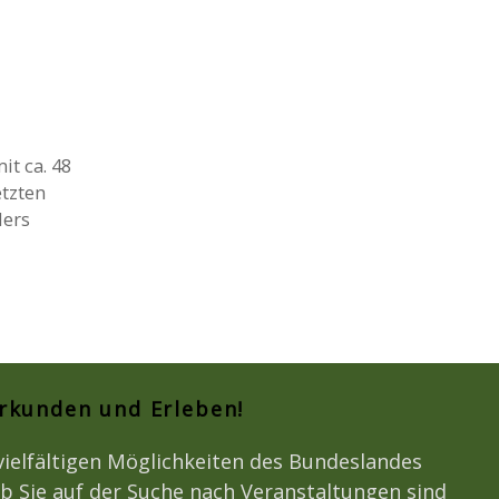
t ca. 48
etzten
ders
Erkunden und Erleben!
vielfältigen Möglichkeiten des Bundeslandes
b Sie auf der Suche nach Veranstaltungen sind