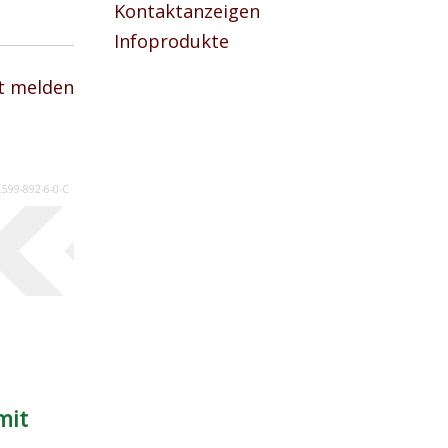
Kontaktanzeigen
Infoprodukte
t melden
.599-892-6-0-C
mit