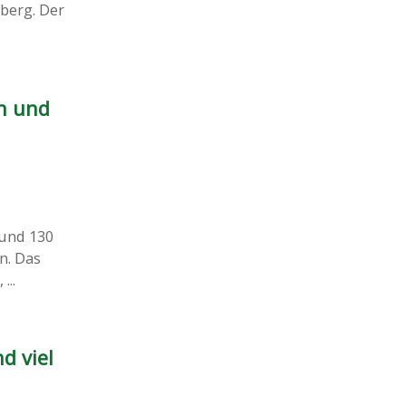
berg. Der
n und
rund 130
n. Das
...
d viel