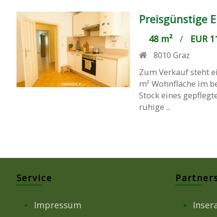
Preisgünstige 
48 m²
/
EUR 11
8010
Graz
Zum Verkauf steht e
m² Wohnfläche im be
Stock eines gepflegt
ruhige ...
Service
Partner
Impressum
Inser