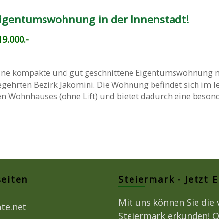
Eigentumswohnung in der Innenstadt!
9.000.-
ine kompakte und gut geschnittene Eigentumswohnung mi
gehrten Bezirk Jakomini. Die Wohnung befindet sich im l
en Wohnhauses (ohne Lift) und bietet dadurch eine beson
seiten
Steiermark - Jetzt 
Mit uns können Sie die 
ate.net
Steiermark erkunden! O