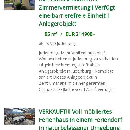
Zimmervermietung I Verfügt
eine barrierefreie Einheit I
Anlegerobjekt
95 m²
/
EUR 214.900.-
8750
Judenburg
Judenburg: Mehrfamilienhaus mit 2
Wohneinheiten in Judenburg zu verkaufen.
Objektbeschreibung Profitables
Anlegerobjekt in Judenburg ? komplett
saniert Dieses Anlageobjekt in
Zentrumsnähe mit einer gesamten
Grundstücksfläche von 175 m² verfügt ...
VERKAUFT!!! Voll möbliertes
Ferienhaus in einem Feriendorf
in naturbelassener Umgebung