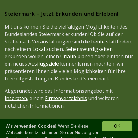
Steiermark - Jetzt Erkunden und Erleben!
Mit uns können Sie die vielfältigen Möglichkeiten des
Bundeslandes Steiermark erkunden! Ob Sie auf der
Suche nach Veranstaltungen sind die
heute
stattfinden,
nach einem
Lokal
suchen,
Sehenswürdigkeiten
erkunden wollen, einen
Urlaub
planen oder einfach nur
ein neues
Ausflugsziele
kennenlernen möchten, wir
präsentieren Ihnen die vielen Möglichkeiten für Ihre
Freizeitgestaltung im Bundesland Steiermark
Abgerundet wird das Informationsangebot mit
Inseraten
, einem
Firmenverzeichnis
und weiteren
nützlichen Informationen.
Wir verwenden Cookies!
Wenn Sie diese
OK
Diese Seite ist ein Projekt der
JetztMedien.com
Webseite benutzt, stimmen Sie der Nutzung von