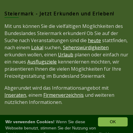
Steiermark - Jetzt Erkunden und Erleben!
Mit uns können Sie die vielfältigen Möglichkeiten des
Bundeslandes Steiermark erkunden! Ob Sie auf der
Suche nach Veranstaltungen sind die
heute
stattfinden,
nach einem
Lokal
suchen,
Sehenswürdigkeiten
erkunden wollen, einen
Urlaub
planen oder einfach nur
ein neues
Ausflugsziele
kennenlernen möchten, wir
präsentieren Ihnen die vielen Möglichkeiten für Ihre
Freizeitgestaltung im Bundesland Steiermark
Abgerundet wird das Informationsangebot mit
Inseraten
, einem
Firmenverzeichnis
und weiteren
nützlichen Informationen.
Wir verwenden Cookies!
Wenn Sie diese
OK
Diese Seite ist ein Projekt der
JetztMedien.com
Webseite benutzt, stimmen Sie der Nutzung von