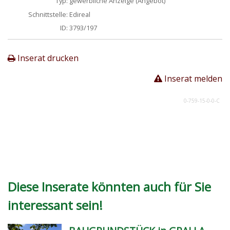
Typ:
gewerbliche Anzeige (Angebot)
Schnittstelle:
Edireal
ID:
3793/197
Inserat drucken
Inserat melden
0-759-15-0-0-C
Diese Inserate könnten auch für Sie
interessant sein!