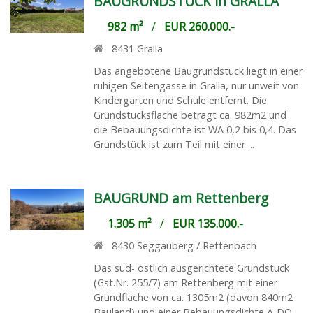
BAUGRUNDSTÜCK in GRALLA
982 m²
/
EUR 260.000.-
8431
Gralla
Das angebotene Baugrundstück liegt in einer
ruhigen Seitengasse in Gralla, nur unweit von
Kindergarten und Schule entfernt. Die
Grundstücksfläche beträgt ca. 982m2 und
die Bebauungsdichte ist WA 0,2 bis 0,4. Das
Grundstück ist zum Teil mit einer ...
BAUGRUND am Rettenberg
1.305 m²
/
EUR 135.000.-
8430
Seggauberg / Rettenbach
Das süd- östlich ausgerichtete Grundstück
(Gst.Nr. 255/7) am Rettenberg mit einer
Grundfläche von ca. 1305m2 (davon 840m2
Bauland) und einer Bebauungsdichte A-DO