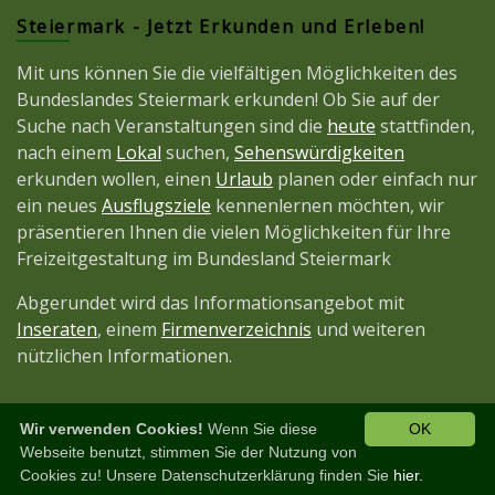
Steiermark - Jetzt Erkunden und Erleben!
Mit uns können Sie die vielfältigen Möglichkeiten des
Bundeslandes Steiermark erkunden! Ob Sie auf der
Suche nach Veranstaltungen sind die
heute
stattfinden,
nach einem
Lokal
suchen,
Sehenswürdigkeiten
erkunden wollen, einen
Urlaub
planen oder einfach nur
ein neues
Ausflugsziele
kennenlernen möchten, wir
präsentieren Ihnen die vielen Möglichkeiten für Ihre
Freizeitgestaltung im Bundesland Steiermark
Abgerundet wird das Informationsangebot mit
Inseraten
, einem
Firmenverzeichnis
und weiteren
nützlichen Informationen.
Wir verwenden Cookies!
Wenn Sie diese
OK
Diese Seite ist ein Projekt der
JetztMedien.com
Webseite benutzt, stimmen Sie der Nutzung von
Cookies zu! Unsere Datenschutzerklärung finden Sie
hier.