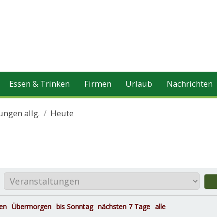
Essen & Trinken
Firmen
Urlaub
Nachrichten
ungen allg.
Heute
en
Übermorgen
bis Sonntag
nächsten 7 Tage
alle