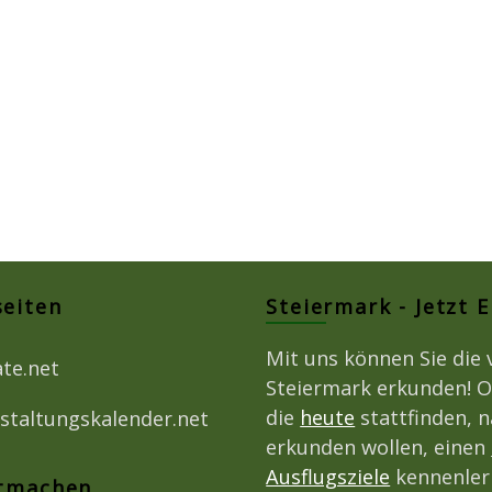
seiten
Steiermark - Jetzt 
Mit uns können Sie die 
ate.net
Steiermark erkunden! O
die
heute
stattfinden, 
staltungskalender.net
erkunden wollen, einen
Ausflugsziele
kennenlern
itmachen