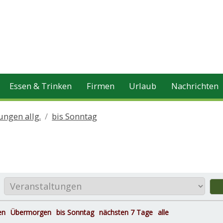
Essen & Trinken
Firmen
Urlaub
Nachrichten
ungen allg.
bis Sonntag
en
Übermorgen
bis Sonntag
nächsten 7 Tage
alle