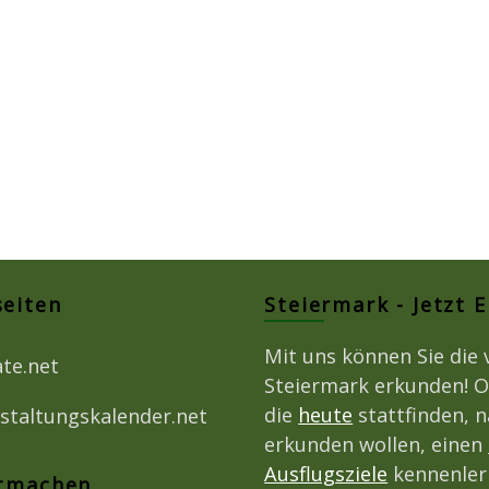
seiten
Steiermark - Jetzt 
Mit uns können Sie die 
ate.net
Steiermark erkunden! O
die
heute
stattfinden, 
staltungskalender.net
erkunden wollen, einen
Ausflugsziele
kennenlern
itmachen