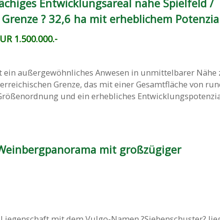
ächiges Entwicklungsareal nahe Spielfeld /
 Grenze ? 32,6 ha mit erheblichem Potenzia
UR 1.500.000.-
 ein außergewöhnliches Anwesen in unmittelbarer Nähe 
terreichischen Grenze, das mit einer Gesamtfläche von run
 Größenordnung und ein erhebliches Entwicklungspotenzial
 Weinbergpanorama mit großzügiger
 Liegenschaft mit dem Vulgo-Namen ?Siebenschuster? lieg