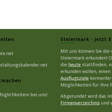
seiten
Steiermark - Jetzt 
Mit uns können Sie die 
ate.net
Steiermark erkunden! O
die
heute
stattfinden, 
staltungskalender.net
erkunden wollen, einen
Ausflugsziele
kennenlern
itmachen
Möglichkeiten für Ihre
Möglichkeitein bei uns!
Abgerundet wird das I
Firmenverzeichnis
und w