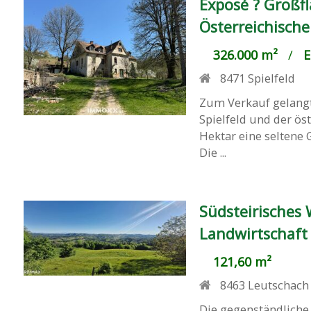
Exposé ? Großfl
Österreichische
326.000 m²
/
E
8471
Spielfeld
Zum Verkauf gelangt
Spielfeld und der ös
Hektar eine seltene
Die ...
Südsteirisches
Landwirtschaft
121,60 m²
8463
Leutschach
Die gegenständliche