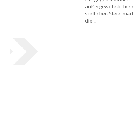
außergewöhnlicher A
südlichen Steiermark
die ...