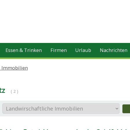
Essen & Trinken
Firmen
Urlaub
Nachrichten
e Immobilien
tz
( 2 )