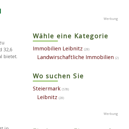
l
Wähle eine Kategorie
zu
Immobilien Leibnitz
d 32,6
(28)
 bietet.
Landwirschaftliche Immobilien
(2)
Wo suchen Sie
Steiermark
(578)
Leibnitz
(28)
t in