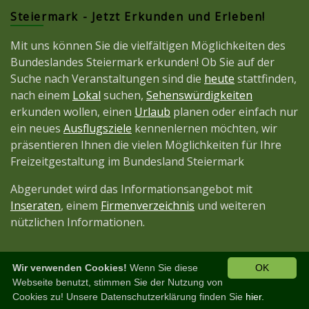
Steiermark - Jetzt Erkunden und Erleben!
Mit uns können Sie die vielfältigen Möglichkeiten des
Bundeslandes Steiermark erkunden! Ob Sie auf der
Suche nach Veranstaltungen sind die
heute
stattfinden,
nach einem
Lokal
suchen,
Sehenswürdigkeiten
erkunden wollen, einen
Urlaub
planen oder einfach nur
ein neues
Ausflugsziele
kennenlernen möchten, wir
präsentieren Ihnen die vielen Möglichkeiten für Ihre
Freizeitgestaltung im Bundesland Steiermark
Abgerundet wird das Informationsangebot mit
Inseraten
, einem
Firmenverzeichnis
und weiteren
nützlichen Informationen.
Wir verwenden Cookies!
Wenn Sie diese
OK
Diese Seite ist ein Projekt der
JetztMedien.com
Webseite benutzt, stimmen Sie der Nutzung von
Cookies zu! Unsere Datenschutzerklärung finden Sie
hier.