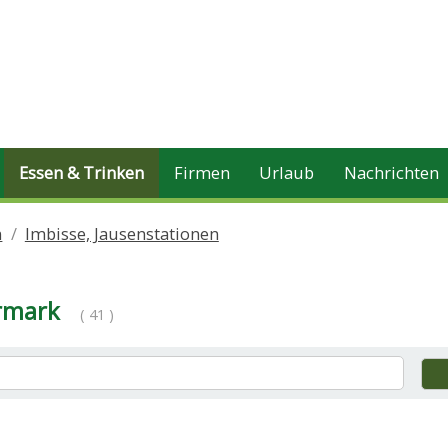
Essen & Trinken
Firmen
Urlaub
Nachrichten
n
Imbisse, Jausenstationen
ermark
( 41 )