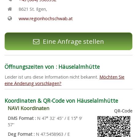
8621
St. Ilgen
,
www.regionhochschwab.at
Eine Anfrage stellen
Öffnungszeiten von : Häuselalmhütte
Leider ist uns diese Information nicht bekannt.
Möchten Sie
eine Änderung vorschlagen?
Koordinaten & QR-Code von Häuselalmhütte
NAVI Koordinaten
QR-Code
DMS Format :
N 47° 32' 45'' / E 15° 9'
57''
Deg Format :
N
47.5458963
/ E