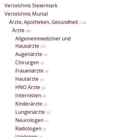
Verzeichnis Steiermark
Verzeichnis Murtal
Ärzte, Apotheken, Gesundheit
(114)
Ärzte
(98)
Allgemeinmediziner und
Hausärzte
(57)
Augenärzte
(3)
Chirurgen
(4)
Frauenärzte
(9)
Hautärzte
(2)
HNO Ärzte
(2)
Internisten
(6)
Kinderärzte
(2)
Lungenärzte
(2)
Neurologen
(1)
Radiologen
(2)
Urologen