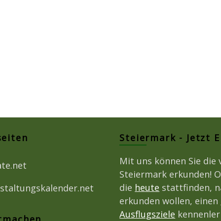
seiten
Steiermark - Jetzt 
Mit uns können Sie die 
ate.net
Steiermark erkunden! O
die
heute
stattfinden, 
staltungskalender.net
erkunden wollen, einen
Ausflugsziele
kennenlern
itmachen