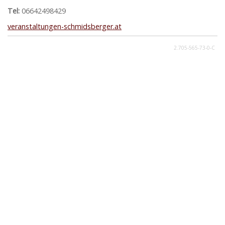
Tel:
06642498429
veranstaltungen-schmidsberger.at
2.705-565-73-0-C