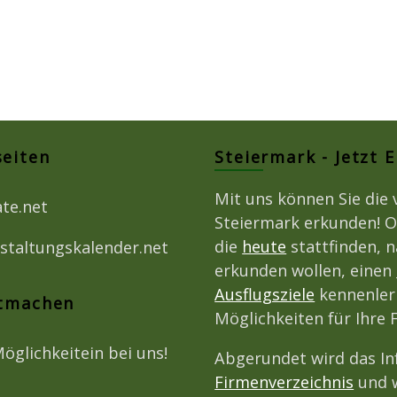
seiten
Steiermark - Jetzt 
Mit uns können Sie die 
ate.net
Steiermark erkunden! O
die
heute
stattfinden, 
staltungskalender.net
erkunden wollen, einen
Ausflugsziele
kennenlern
itmachen
Möglichkeiten für Ihre
Möglichkeitein bei uns!
Abgerundet wird das I
Firmenverzeichnis
und w