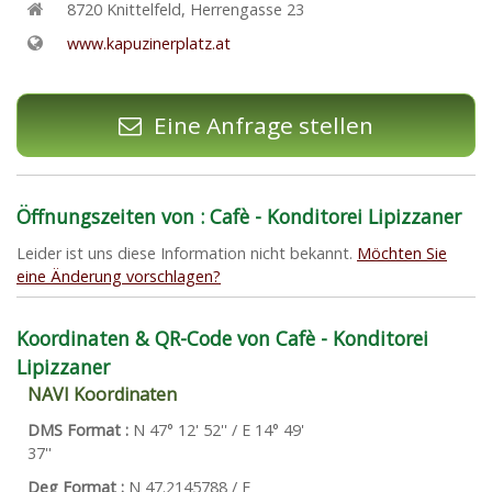
8720
Knittelfeld
,
Herrengasse 23
www.kapuzinerplatz.at
Eine Anfrage stellen
Öffnungszeiten von : Cafè - Konditorei Lipizzaner
Leider ist uns diese Information nicht bekannt.
Möchten Sie
eine Änderung vorschlagen?
Koordinaten & QR-Code von Cafè - Konditorei
Lipizzaner
NAVI Koordinaten
DMS Format :
N 47° 12' 52'' / E 14° 49'
37''
Deg Format :
N
47.2145788
/ E