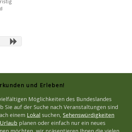
ristig
nd
Erkunden und Erleben!
vielfältigen Möglichkeiten des Bundeslandes
b Sie auf der Suche nach Veranstaltungen sind
nach einem
Lokal
suchen,
Sehenswürdigkeiten
Urlaub
planen oder einfach nur ein neues
en möchten, wir präsentieren Ihnen die vielen