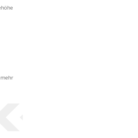
eehöhe
h mehr