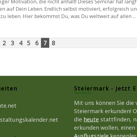
iger Motivation, die nicht anhält! Dieses Seminar hat langf
auf Dein Leben. Endlich selbst motiviert, erfolgreich u
 zu leben. Hier bekommst Du, was Du weltweit auf allen ...
2
3
4
5
6
7
8
seiten
Steiermark - Jetzt 
Mit uns können Sie die 
ate.net
Steiermark erkunden! O
die
heute
stattfinden, 
staltungskalender.net
erkunden wollen, einen
Ausflugsziele
kennenlern