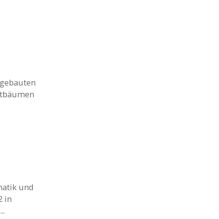
0 gebauten
bstbäumen
matik und
2 in
..