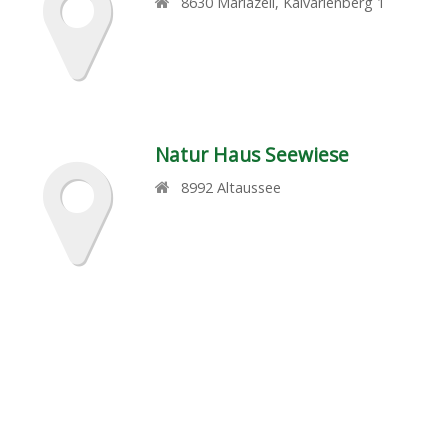
8630
Mariazell
,
Kalvarienberg 1
Natur Haus Seewiese
8992
Altaussee