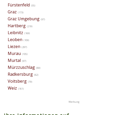
Fürstenfeld
(55)
Graz
(173)
Graz Umgebung
(97)
Hartberg
(219)
Leibnitz
(169)
Leoben
(109)
Liezen
(297)
Murau
(105)
Murtal
(97)
Mürzzuschlag
(89)
Radkersburg
(82)
Voitsberg
(79)
Weiz
(161)