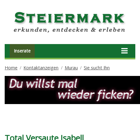
Inserate
Home
Kontaktanzeigen
Murau
Sie sucht Ihn
Total Versaute Isabell