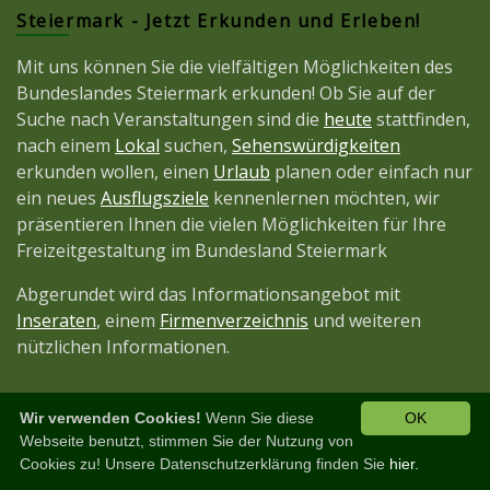
Steiermark - Jetzt Erkunden und Erleben!
Mit uns können Sie die vielfältigen Möglichkeiten des
Bundeslandes Steiermark erkunden! Ob Sie auf der
Suche nach Veranstaltungen sind die
heute
stattfinden,
nach einem
Lokal
suchen,
Sehenswürdigkeiten
erkunden wollen, einen
Urlaub
planen oder einfach nur
ein neues
Ausflugsziele
kennenlernen möchten, wir
präsentieren Ihnen die vielen Möglichkeiten für Ihre
Freizeitgestaltung im Bundesland Steiermark
Abgerundet wird das Informationsangebot mit
Inseraten
, einem
Firmenverzeichnis
und weiteren
nützlichen Informationen.
Wir verwenden Cookies!
Wenn Sie diese
OK
Diese Seite ist ein Projekt der
JetztMedien.com
Webseite benutzt, stimmen Sie der Nutzung von
Cookies zu! Unsere Datenschutzerklärung finden Sie
hier.