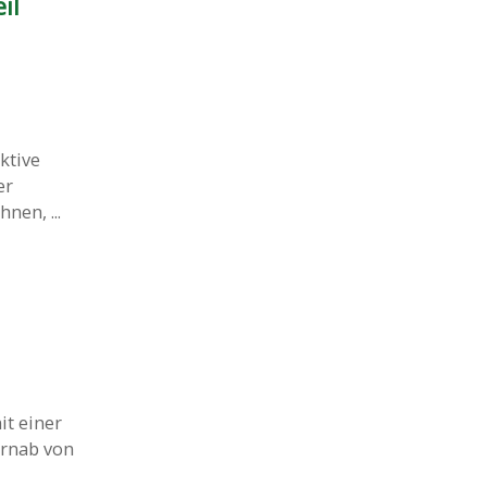
il
ktive
er
en, ...
it einer
ernab von