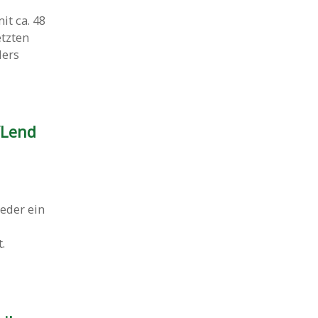
t ca. 48
etzten
ders
/Lend
eder ein
.