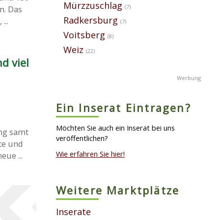
Mürzzuschlag
(7)
n. Das
Radkersburg
...
(7)
Voitsberg
(8)
Weiz
(22)
d viel
Ein Inserat Eintragen?
Möchten Sie auch ein Inserat bei uns
ng samt
veröffentlichen?
ete und
Wie erfahren Sie hier!
ue ...
Weitere Marktplätze
Inserate