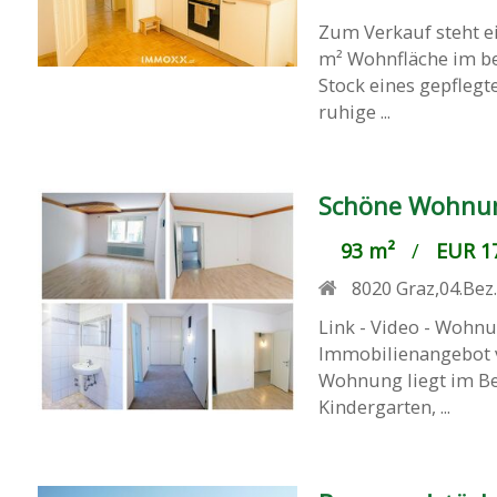
Zum Verkauf steht e
m² Wohnfläche im be
Stock eines gepflegt
ruhige ...
Schöne Wohnun
93 m²
/
EUR 17
8020
Graz,04.Bez
Link - Video - Wohn
Immobilienangebot v
Wohnung liegt im Be
Kindergarten, ...