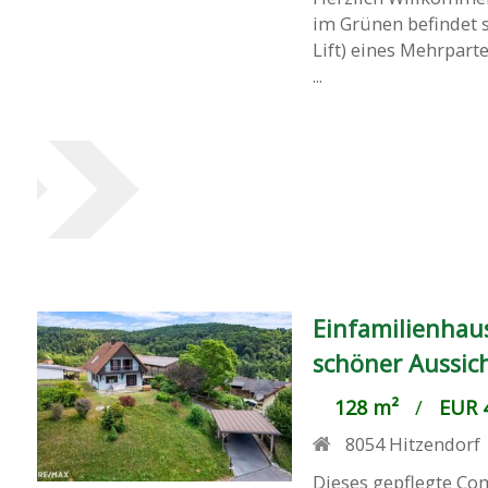
im Grünen befindet 
Lift) eines Mehrpar
...
Einfamilienhau
schöner Aussic
128 m²
/
EUR 4
8054
Hitzendorf
Dieses gepflegte Com