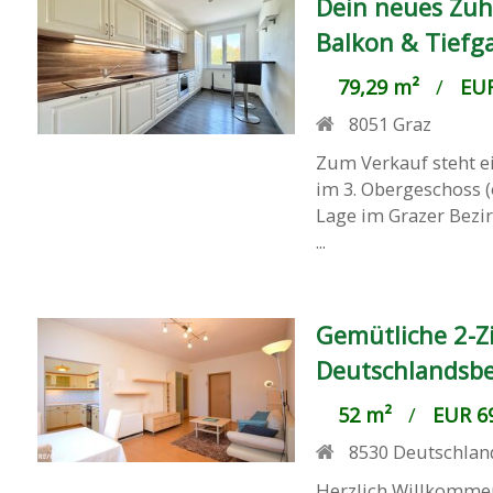
Dein neues Zuh
Balkon & Tiefg
79,29 m²
/
EUR
8051
Graz
Zum Verkauf steht e
im 3. Obergeschoss 
Lage im Grazer Bezir
...
Gemütliche 2-Z
Deutschlandsbe
52 m²
/
EUR 69
8530
Deutschlan
Herzlich Willkommen