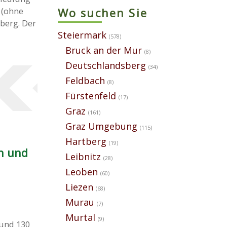
 (ohne
Wo suchen Sie
berg. Der
Steiermark
(578)
Bruck an der Mur
(8)
Deutschlandsberg
(34)
Feldbach
(8)
Fürstenfeld
(17)
Graz
(161)
Graz Umgebung
(115)
Hartberg
(19)
n und
Leibnitz
(28)
Leoben
(60)
Liezen
(68)
Murau
(7)
Murtal
(9)
rund 130