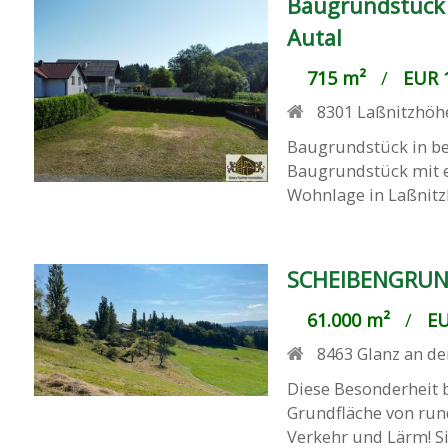
Baugrundstück 
Autal
715 m²
/
EUR 1
8301
Laßnitzhöh
Baugrundstück in beg
Baugrundstück mit ei
Wohnlage in Laßnitzh
SCHEIBENGRUN
61.000 m²
/
EU
8463
Glanz an de
Diese Besonderheit b
Grundfläche von rund
Verkehr und Lärm! Sie