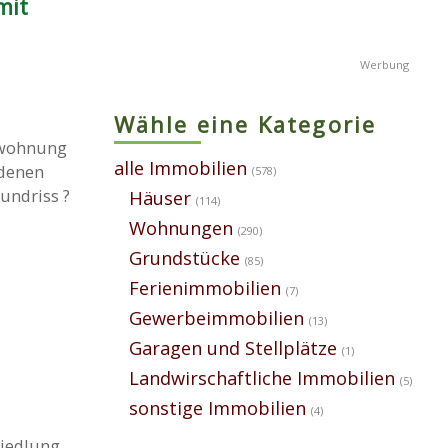
mit
Wähle eine Kategorie
mswohnung
alle Immobilien
ndenen
(578)
undriss ?
Häuser
(114)
Wohnungen
(290)
Grundstücke
(85)
Ferienimmobilien
(7)
Gewerbeimmobilien
(13)
Garagen und Stellplätze
(1)
Landwirschaftliche Immobilien
(5)
sonstige Immobilien
(4)
siedlung