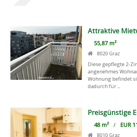
Attraktive Mie
55,87 m²
8020
Graz
Diese gepflegte 2-Z
angenehmes Wohnamb
Wohnung befindet si
dadurch für ...
Preisgünstige 
48 m²
/
EUR 11
8010
Graz