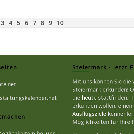
3
4
5
6
7
8
9
10
seiten
Steiermark - Jetzt 
Mit uns können Sie die 
ate.net
Steiermark erkunden! O
die
heute
stattfinden, 
staltungskalender.net
erkunden wollen, einen
Ausflugsziele
kennenlern
itmachen
Möglichkeiten für Ihre
Möglichkeitein bei uns!