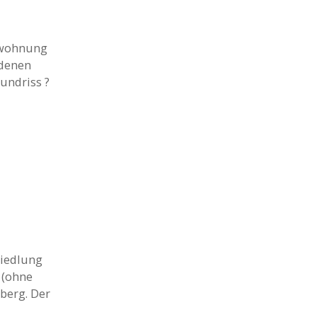
mswohnung
ndenen
undriss ?
siedlung
 (ohne
berg. Der