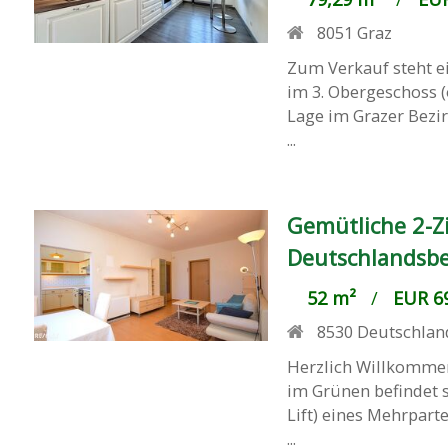
8051
Graz
Zum Verkauf steht e
im 3. Obergeschoss 
Lage im Grazer Bezir
...
Gemütliche 2-Z
Deutschlandsbe
52 m²
/
EUR 69
8530
Deutschlan
Herzlich Willkommen
im Grünen befindet 
Lift) eines Mehrpar
...