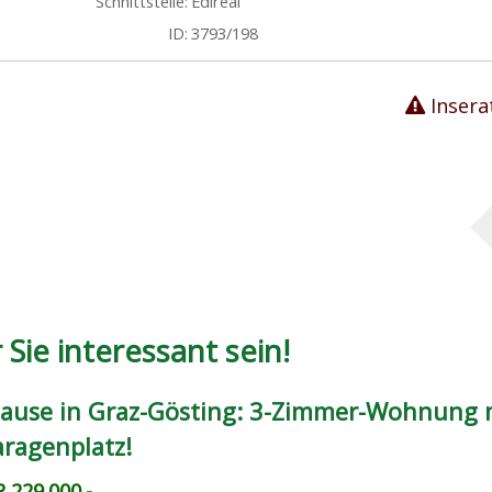
Schnittstelle:
Edireal
ID:
3793/198
Insera
Sie interessant sein!
ause in Graz-Gösting: 3-Zimmer-Wohnung 
aragenplatz!
 229.000.-