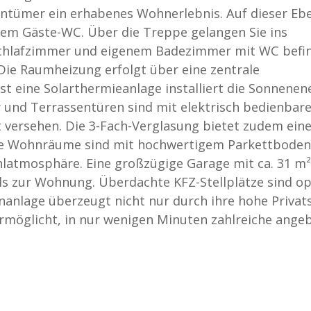
entümer ein erhabenes Wohnerlebnis. Auf dieser Eb
em Gäste-WC. Über die Treppe gelangen Sie ins
chlafzimmer und eigenem Badezimmer mit WC befin
ie Raumheizung erfolgt über eine zentrale
eine Solarthermieanlage installiert die Sonnenene
und Terrassentüren sind mit elektrisch bedienbar
t versehen. Die 3-Fach-Verglasung bietet zudem ein
e Wohnräume sind mit hochwertigem Parkettboden
latmosphäre. Eine großzügige Garage mit ca. 31 m²
ls zur Wohnung. Überdachte KFZ-Stellplätze sind op
hnanlage überzeugt nicht nur durch ihre hohe Privat
ermöglicht, in nur wenigen Minuten zahlreiche ange