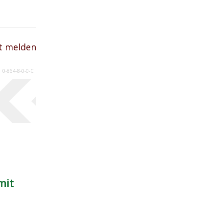
t melden
0-864-8-0-0-C
mit