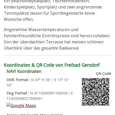
Ein Beachvolleyballplatz, Tischtennisbereich,
Kinderspielplatz, Sportplatz und zwei angrenzende
Tennisplätze lassen für Sportbegeisterte keine
Wünsche offen.
Angenehme Wassertemperaturen und
familienfreundliche Eintrittspreise sind hervorzuheben.
Von der überdachten Terrasse hat meinen schönen
Überblick über das gesamte Badeareal.
Koordinaten & QR-Code von Freibad Gersdorf
NAVI Koordinaten
QR-Code
DMS Format :
N 47° 9' 38'' / E 15° 51'
18''
Deg Format :
N
47.16060901166206
/ E
15.855056027508567